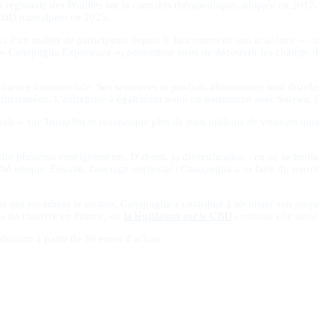
i régionale des Pouilles sur le cannabis thérapeutique, adoptée en 2017.
 CBD transalpine en 2025.
us d'un millier de participants depuis le lancement de son académie — ain
s (« Canapuglia Experience ») permettent aussi de découvrir les champs d
résence commerciale. Ses semences et produits alimentaires sont distri
terranéen. L'entreprise a également noué un partenariat avec Salewa, l
ale » sur Trustpilot et revendique plus de trois millions de visiteurs uni
e plusieurs enseignements. D'abord, la diversification : en ne se limitant
 unique. Ensuite, l'ancrage territorial : Canapuglia a su faire du terro
ois qui encadrent le secteur, Canapuglia a contribué à sécuriser son prop
nts du chanvre en France, où
la législation sur le CBD
continue elle aussi
duction à partir de 30 euros d'achats