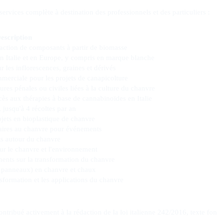
ervices complète à destination des professionnels et des particuliers :
escription
traction de composants à partir de biomasse
n Italie et en Europe, y compris en marque blanche
les inflorescences, graines et dérivés
erciale pour les projets de canapicolture
res pénales ou civiles liées à la culture du chanvre
s aux thérapies à base de cannabinoïdes en Italie
, jusqu'à 4 récoltes par an
bjets en bioplastique de chanvre
ntaires au chanvre pour événements
s autour du chanvre
ur le chanvre et l'environnement
ments sur la transformation du chanvre
, panneaux) en chanvre et chaux
nsformation et les applications du chanvre
ntribué activement à la rédaction de la loi italienne 242/2016, texte fo