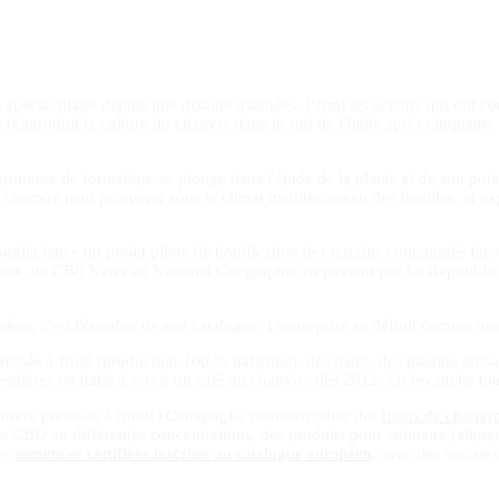
pectaculaire depuis une dizaine d'années. Parmi les acteurs qui ont cont
 réintroduit la culture du chanvre dans le sud de l'Italie après cinquante
onome de formation, se plonge dans l'étude de la plante et de son pot
 chanvre peut prospérer sous le climat méditerranéen des Pouilles, et exp
 lance un projet pilote de bonification des terrains contaminés face à l'
ationaux, de CBS News au National Geographic en passant par La Repubblic
éen, c'est l'étendue de son catalogue. L'entreprise se définit comme une
ssée à froid (production 100 % italienne), des pâtes, des piadine artisan
premières en Italie à servir un café au chanvre, dès 2012. En revanche t
chanvre pressées à froids) Canapuglia commercialise des
tissus de chanvr
e CBD en différentes concentrations, des produits pour animaux (alimen
des
semences certifiées inscrites au catalogue européen
, avec des variét