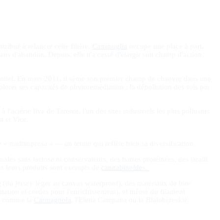
ribué à relancer cette filière,
Canapuglia
occupe une place à part.
 ans d'abandon. Depuis, elle n'a cessé d'élargir son champ d'action.
entiel. En mars 2011, il sème son premier champ de chanvre dans une
lorer ses capacités de phytoremédiation : la dépollution des sols par
aciérie Ilva de Tarente, l'un des sites industriels les plus polluants
a et Vice.
 « multimpresa » — un terme qui reflète bien sa diversification.
ales sans lactose ni conservateurs, des barres protéinées, des taralli
ous leurs produits sont exempts de
cannabinoïdes.
e
(du jersey léger au canvas waterproof), des matériaux de bio-
tation et cordes pour l'enrichissement), et même du filament
és comme la
Carmagnola
, l'Eletta Campana ou la Bialobrzeskie.