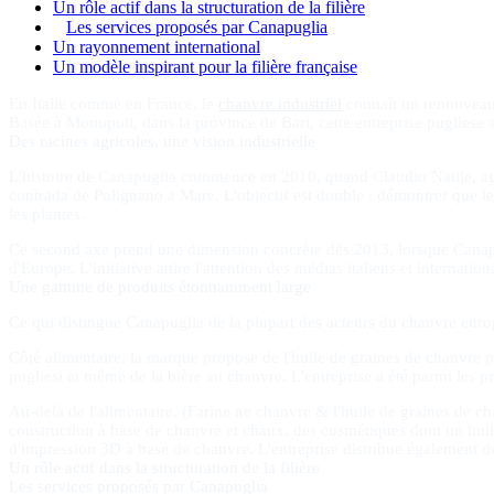
Un rôle actif dans la structuration de la filière
Les services proposés par Canapuglia
Un rayonnement international
Un modèle inspirant pour la filière française
En Italie comme en France, le
chanvre industriel
connaît un renouveau s
Basée à Monopoli, dans la province de Bari, cette entreprise pugliese a
Des racines agricoles, une vision industrielle
L'histoire de Canapuglia commence en 2010, quand Claudio Natile, agr
contrada de Polignano a Mare. L'objectif est double : démontrer que le
les plantes.
Ce second axe prend une dimension concrète dès 2013, lorsque Canapuglia
d'Europe. L'initiative attire l'attention des médias italiens et intern
Une gamme de produits étonnamment large
Ce qui distingue Canapuglia de la plupart des acteurs du chanvre europ
Côté alimentaire, la marque propose de l'huile de graines de chanvre pre
pugliesi et même de la bière au chanvre. L'entreprise a été parmi les 
Au-delà de l'alimentaire, (Farine ne chanvre & l'huile de graines de 
construction à base de chanvre et chaux, des cosmétiques dont un huil
d'impression 3D à base de chanvre. L'entreprise distribue également 
Un rôle actif dans la structuration de la filière
Les services proposés par Canapuglia