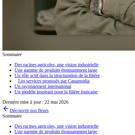
Sommaire
Des racines agricoles, une vision industrielle
Une gamme de produits étonnamment large
Un rôle actif dans la structuration de la filière
Les services proposés par Canapuglia
Un rayonnement international
Un modèle inspirant pour la filière française
Dernière mise à jour :
22 mai 2026
Découvrir nos fleurs
Sommaire
Des racines agricoles, une vision industrielle
Une gamme de produits étonnamment large