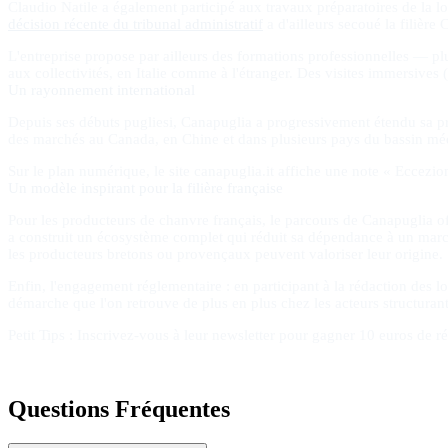
Claudio Natile a également participé aux travaux préparatoires de la lo
décision récente du tribunal administratif
a d'ailleurs secoué la filière
L'entreprise propose par ailleurs des formations professionnelles — pl
aux collectivités, en Italie comme à l'étranger. Des visites immersive
Un rayonnement international
Depuis ses débuts pugliesi, Canapuglia a progressivement étendu sa p
des marchés au Canada, en Chine et dans plusieurs pays du bassin médi
Sur le plan numérique, le site canapuglia.it affiche une note « Eccezion
Un modèle inspirant pour la filière française
Pour les producteurs de chanvre français, le parcours de Canapuglia offr
a construit un écosystème complet qui réduit sa dépendance à un marché
les producteurs bretons ou provençaux peuvent valoriser leur origine.
Enfin, l'engagement réglementaire : en participant à la rédaction des l
démarche que l'on retrouve de plus en plus chez les acteurs structura
Petit Tips : Inscrivez-vous à leur newsletter pour gagner 10 euros de ré
Questions Fréquentes