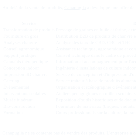
Au-delà de la vente de produits,
Canapuglia
a développé une offre de s
Service
D
Transformation de produits
Pressage de graines en huile et farine, ex
Fourniture en gros
Distribution B2B de produits de chanvre e
Analyses chanvre
Analyse des taux de CBD, CBG et THC sur 
Conseil agronomique
Assistance technique, agronomique et comm
Support juridique
Conseil technique dans le cadre de procédu
Cannabis thérapeutique
Information et accompagnement pour l'accè
Conception indoor
Ingénierie d'installations de culture indoor
Impression 3D chanvre
Service de conception et d'impression d'o
Catering
Service traiteur à base de produits alime
Événementiel
Organisation et scénographie d'événement
Interventions scolaires
Ateliers pédagogiques en milieu scolaire s
Musée itinérant
Exposition d'outils historiques et de docu
Bio-construction
Fourniture de matériaux (briques, enduits
Formation
Cours professionnels sur la culture, la tra
Canapuglia ne se contente pas de vendre des produits. L'entreprise a co