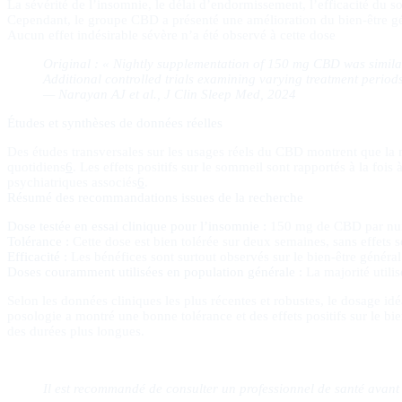
La sévérité de l’insomnie, le délai d’endormissement, l’efficacité du 
Cependant, le groupe CBD a présenté une amélioration du bien-être gé
Aucun effet indésirable sévère n’a été observé à cette dose
Original : « Nightly supplementation of 150 mg CBD was similar
Additional controlled trials examining varying treatment period
— Narayan AJ et al., J Clin Sleep Med, 2024
Études et synthèses de données réelles
Des études transversales sur les usages réels du CBD montrent que la
quotidiens
6
. Les effets positifs sur le sommeil sont rapportés à la fois
psychiatriques associés
6
.
Résumé des recommandations issues de la recherche
Dose testée en essai clinique pour l’insomnie :
150 mg de CBD par nuit,
Tolérance :
Cette dose est bien tolérée sur deux semaines, sans effets 
Efficacité :
Les bénéfices sont surtout observés sur le bien-être général
Doses couramment utilisées en population générale :
La majorité utili
Selon les données cliniques les plus récentes et robustes, le dosage i
posologie a montré une bonne tolérance et des effets positifs sur le bie
des durées plus longues.
Il est recommandé de consulter un professionnel de santé avant 