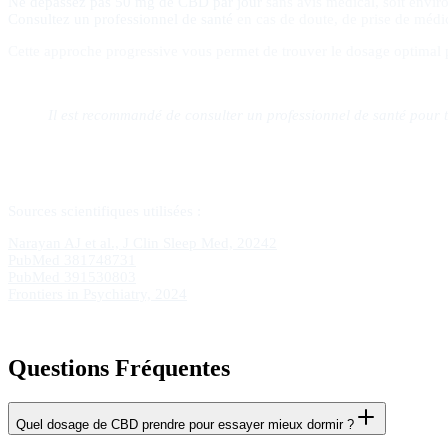
Ne dépassez pas 50 mg de CBD par jour
sans avis médical, soit enviro
Consultez un professionnel de santé
en cas de doute, de prise de médi
Cette approche progressive vous permet de trouver le dosage optimal p
Il est recommandé de consulter un professionnel de santé pour
Sources scientifiques utilisées :
Narayan AJ et al., J Clin Sleep Med, 20242
PubMed 381748731
PubMed 391530803
Frontiers in Psychiatry, 2024
Questions Fréquentes
Quel dosage de CBD prendre pour essayer mieux dormir ?