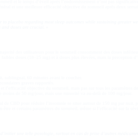
sommeil et le temps d’éveil après l’endormissement n’ont pas significati
néral et une meilleure efficacité objective du sommeil après deux sema
 to placebo regarding most sleep outcomes while sustaining greater wel
s and doses are crucial. »
 majorité des utilisateurs pour le sommeil consomment des doses inférie
 à faibles doses (18–25 mg) et à doses plus élevées, mais la perception d’
 sublingual, 60 minutes avant le coucher.
secondaires graves rapportés.
 et l’efficacité objective du sommeil, mais pas sur tous les paramètres d
se moins de 50 mg/jour, mais une minorité va au-delà de 100 mg/jour.
déal de CBD pour réduire l’insomnie se situe autour de 150 mg par nuit, 
n-être et certains paramètres du sommeil, même si l’efficacité sur la sévé
d’initier une telle posologie, surtout en cas de prise d’autres médicame