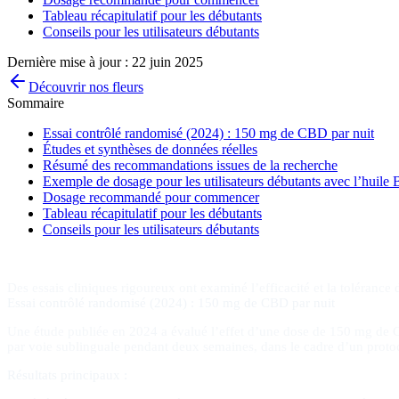
Tableau récapitulatif pour les débutants
Conseils pour les utilisateurs débutants
Dernière mise à jour :
22 juin 2025
Découvrir nos fleurs
Sommaire
Essai contrôlé randomisé (2024) : 150 mg de CBD par nuit
Études et synthèses de données réelles
Résumé des recommandations issues de la recherche
Exemple de dosage pour les utilisateurs débutants avec l’hu
Dosage recommandé pour commencer
Tableau récapitulatif pour les débutants
Conseils pour les utilisateurs débutants
Des essais cliniques rigoureux ont examiné l’efficacité et la toléranc
Essai contrôlé randomisé (2024) : 150 mg de CBD par nuit
Une étude publiée en 2024 a évalué l’effet d’une dose de 150 mg de CB
par voie sublinguale pendant deux semaines, dans le cadre d’un proto
Résultats principaux :