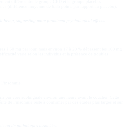
vement différé entre le groupe CBD et le groupe placebo.
ines (différence moyenne de 6,85 points par rapport au placebo).
l-being, suggesting more prominent psychological effects.
ures à 50 mg par jour, mais environ 17 à 20 % dépassent les 100 mg
efficacité varie selon les individus et la présence de troubles
e l’insomnie.
pris par voie sublinguale environ une heure avant le coucher. Cette
rité de l’insomnie reste à confirmer par des études plus larges et sur
nts ou de pathologies associées.