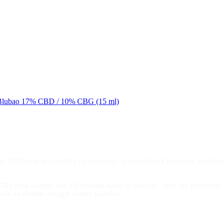
ile Blubao 17% CBD / 10% CBG (15 ml)
e du CBD pour les troubles du sommeil, en particulier l’insomnie modérée
D prise chaque soir, 60 minutes avant le coucher, chez des personnes so
cole en double aveugle contre placebo.