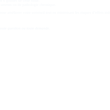
n 6 gouttes de cette huile.
caments ou de pathologie chronique.
our améliorer votre sommeil tout en minimisant les risques d’effets indé
 toute question ou toute demande.