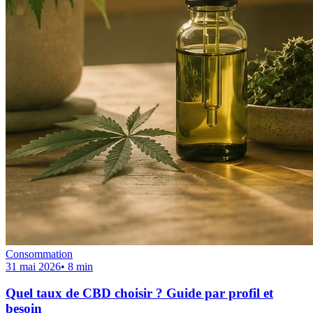
Consommation
31 mai 2026
•
8
min
Quel taux de CBD choisir ? Guide par profil et
besoin