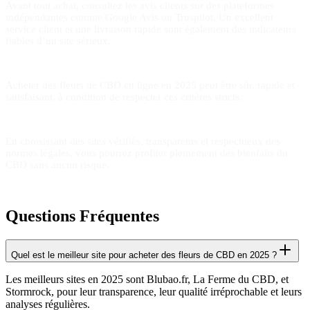
Avant tout achat, consultez les avis clients sur des plateformes
indépendantes comme Google Avis ou Truspilot. Un excellent
service client et une livraison rapide sont également des indicateurs
fiables d’un site sérieux.
Acheter des fleurs de CBD en ligne en 2025 peut être sûr, rapide et
satisfaisant, à condition de respecter ces critères stricts.
En choisissant des sites vérifiés, transparents et respectueux des
normes légales, vous pourrez profiter pleinement des bienfaits du
CBD sans aucun risque.
Questions Fréquentes
Quel est le meilleur site pour acheter des fleurs de CBD en 2025 ?
Les meilleurs sites en 2025 sont Blubao.fr, La Ferme du CBD, et
Stormrock, pour leur transparence, leur qualité irréprochable et leurs
analyses régulières.