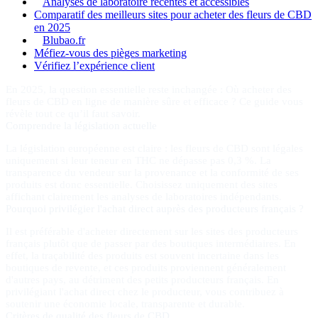
Analyses de laboratoire récentes et accessibles
Comparatif des meilleurs sites pour acheter des fleurs de CBD
en 2025
Blubao.fr
Méfiez-vous des pièges marketing
Vérifiez l’expérience client
En 2025, la question essentielle reste inchangée : Où acheter des
fleurs de CBD en ligne de manière sûre et efficace ? Ce guide vous
révèle tout ce qu’il faut savoir.
Comprendre la législation actuelle
La législation européenne est claire : les fleurs de CBD sont légales
uniquement si leur teneur en THC ne dépasse pas 0,3 %. La
transparence du vendeur sur la provenance et la conformité de ses
produits est donc essentielle. Choisissez uniquement des sites
affichant clairement les analyses de laboratoires indépendants.
Pourquoi privilégier l'achat direct auprès des producteurs français ?
Il est préférable d'acheter directement sur les sites des producteurs
français plutôt que de passer par des boutiques intermédiaires. En
effet, la traçabilité des produits est souvent incertaine dans les
boutiques de revente, et ces produits proviennent généralement
d'autres pays, au détriment des petits producteurs français. En
privilégiant l'achat direct chez le producteur, vous contribuez à
soutenir une économie locale, transparente et durable.
Critères de qualité des fleurs de CBD