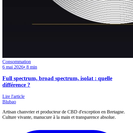
Consommation
6 mai 2026
•
8
min
Full spectrum, broad spectrum, isolat : quelle
différence ?
Lire l'article
Blubao
Artisan chanvrier et producteur de CBD d'exception en Bretagne.
Culture vivante, manucure à la main et transparence absolue.