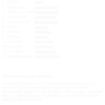
1
CBD.fr
cbd.fr
2
Mama Kana
mamakana.com
3
La Ferme du CBD
lafermeducbd.fr
4
Saveurs CBD
saveurs-cbd.fr
5
The Greenstore
thegreenstore.fr
6
Weedy
weedy.fr
7
Okiweed
okiweed.fr
8
CBD'eau
cbdeau.fr
9
Stormrock
stormrock.fr
10
Easyherbs
easyherbs.fr
11
GreenKarma
greenkarma.fr
12
CBD-Discounter
cbd-discounter.fr
Méfiez-vous des pièges marketing
Le secteur du CBD est saturé d’allégations parfois douteuses. Ul
faudrait vivement éviter les vendeurs promettant des effets
thérapeutiques miraculeux ou des taux de CBD irréalistes. La qualité
réelle se vérifie toujours par la transparence, pas par les promesses.
Vérifiez l’expérience client