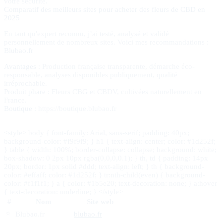
votre sécurité.
Comparatif des meilleurs sites pour acheter des fleurs de CBD en
2025
En tant qu'expert reconnu, j’ai testé, analysé et validé
personnellement de nombreux sites. Voici mes recommandations :
Blubao.fr
Avantages
: Production française transparente, démarche éco-
responsable, analyses disponibles publiquement, qualité
irréprochable.
Produit phare
: Fleurs CBG et CBDV, cultivées naturellement en
France.
Boutique
: https://boutique.blubao.fr
<style> body { font-family: Arial, sans-serif; padding: 40px;
background-color: #f9f9f9; } h1 { text-align: center; color: #1d252f;
} table { width: 100%; border-collapse: collapse; background: white;
box-shadow: 0 2px 10px rgba(0,0,0,0.1); } th, td { padding: 14px
20px; border: 1px solid #ddd; text-align: left; } th { background-
color: #effaff; color: #1d252f; } tr:nth-child(even) { background-
color: #f1f1f1; } a { color: #1b5e20; text-decoration: none; } a:hover
{ text-decoration: underline; } </style>
#
Nom
Site web
⭐️
Blubao.fr
blubao.fr