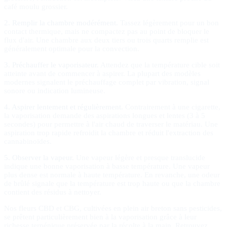
café moulu grossier.
2. Remplir la chambre modérément.
Tassez légèrement pour un bon
contact thermique, mais ne compactez pas au point de bloquer le
flux d'air. Une chambre aux deux tiers ou trois quarts remplie est
généralement optimale pour la convection.
3. Préchauffer le vaporisateur.
Attendez que la température cible soit
atteinte avant de commencer à aspirer. La plupart des modèles
modernes signalent le préchauffage complet par vibration, signal
sonore ou indication lumineuse.
4. Aspirer lentement et régulièrement.
Contrairement à une cigarette,
la vaporisation demande des aspirations longues et lentes (3 à 5
secondes) pour permettre à l'air chaud de traverser le matériau. Une
aspiration trop rapide refroidit la chambre et réduit l'extraction des
cannabinoïdes.
5. Observer la vapeur.
Une vapeur légère et presque translucide
indique une bonne vaporisation à basse température. Une vapeur
plus dense est normale à haute température. En revanche, une odeur
de brûlé signale que la température est trop haute ou que la chambre
contient des résidus à nettoyer.
Nos fleurs CBD et CBG, cultivées en plein air breton sans pesticides,
se prêtent particulièrement bien à la vaporisation grâce à leur
richesse terpénique préservée par la récolte à la main. Retrouvez