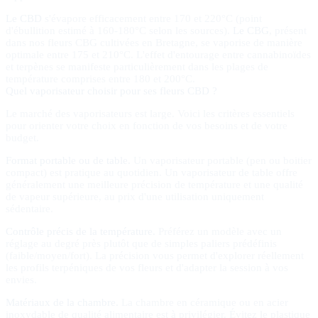
Le CBD
s'évapore efficacement entre 170 et 220°C (point
d'ébullition estimé à 160-180°C selon les sources).
Le CBG
, présent
dans nos fleurs CBG cultivées en Bretagne, se vaporise de manière
optimale entre 175 et 210°C. L'effet d'entourage entre cannabinoïdes
et terpènes se manifeste particulièrement dans les plages de
température comprises entre 180 et 200°C.
Quel vaporisateur choisir pour ses fleurs CBD ?
Le marché des vaporisateurs est large. Voici les critères essentiels
pour orienter votre choix en fonction de vos besoins et de votre
budget.
Format portable ou de table.
Un vaporisateur portable (pen ou boitier
compact) est pratique au quotidien. Un vaporisateur de table offre
généralement une meilleure précision de température et une qualité
de vapeur supérieure, au prix d'une utilisation uniquement
sédentaire.
Contrôle précis de la température.
Préférez un modèle avec un
réglage au degré près plutôt que de simples paliers prédéfinis
(faible/moyen/fort). La précision vous permet d'explorer réellement
les profils terpéniques de vos fleurs et d'adapter la session à vos
envies.
Matériaux de la chambre.
La chambre en céramique ou en acier
inoxydable de qualité alimentaire est à privilégier. Évitez le plastique