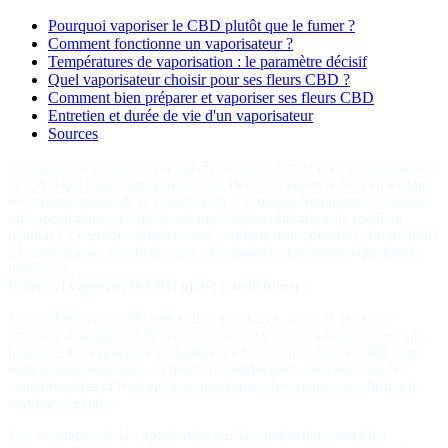
Pourquoi vaporiser le CBD plutôt que le fumer ?
Comment fonctionne un vaporisateur ?
Températures de vaporisation : le paramètre décisif
Quel vaporisateur choisir pour ses fleurs CBD ?
Comment bien préparer et vaporiser ses fleurs CBD
Entretien et durée de vie d'un vaporisateur
Sources
La vaporisation suscite un intérêt croissant parmi les consommateurs
de CBD qui souhaitent profiter des fleurs de chanvre tout en évitant
les inconvénients de la combustion. Comment fonctionne vraiment
un vaporisateur, et à quelles températures obtient-on le meilleur
résultat ? Ce guide complet vous explique tout : du choix du matériel
à la préparation des fleurs, avec les données techniques qui font la
différence.
Pourquoi vaporiser le CBD plutôt que le fumer ?
La combustion, quelle que soit la substance, produit des sous-
produits chimiques indésirables : monoxyde de carbone, goudrons,
benzène. La vaporisation chauffe les fleurs ou la résine CBD à une
température inférieure au point de combustion, libérant ainsi les
cannabinoïdes et les terpènes sous forme de vapeur, sans brûler la
matière végétale.
Les avantages de la vaporisation sur la combustion sont bien