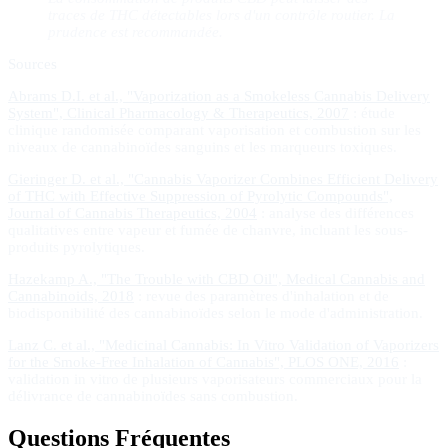
traces de THC détectables lors d'un contrôle routier. La
prudence est recommandée.
Sources
Abrams D.I. et al., "Vaporization as a Smokeless Cannabis Delivery
System", Clinical Pharmacology & Therapeutics, 2007
: étude
clinique randomisée comparant vaporisation et combustion sur les
niveaux de cannabinoïdes sanguins et les marqueurs toxiques.
Gieringer D. et al., "Cannabis Vaporizer Combines Efficient Delivery
of THC with Effective Suppression of Pyrolytic Compounds",
Journal of Cannabis Therapeutics, 2004
: analyse des différences
qualitatives entre vapeur et fumée de chanvre, incluant les sous-
produits pyrolytiques.
Hazekamp A., "The Trouble with CBD Oil", Medical Cannabis and
Cannabinoids, 2018
: revue des paramètres d'inhalation et de
biodisponibilité des cannabinoïdes selon le mode d'administration.
Lanz C. et al., "Medicinal Cannabis: In Vitro Validation of Vaporizers
for the Smoke-Free Inhalation of Cannabis", PLOS ONE, 2016
:
validation in vitro de plusieurs vaporisateurs commerciaux pour la
délivrance de cannabinoïdes sans combustion.
Questions Fréquentes