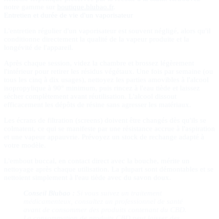
notre gamme sur
boutique.blubao.fr
.
Entretien et durée de vie d'un vaporisateur
L'entretien régulier d'un vaporisateur est souvent négligé, alors qu'il
conditionne directement la qualité de la vapeur produite et la
longévité de l'appareil.
Après chaque session, videz la chambre et brossez légèrement
l'intérieur pour retirer les résidus végétaux. Une fois par semaine (ou
tous les cinq à dix usages), nettoyez les parties amovibles à l'alcool
isopropylique à 90° minimum, puis rincez à l'eau tiède et laissez
sécher complètement avant réutilisation. L'alcool dissout
efficacement les dépôts de résine sans agresser les matériaux.
Les écrans de filtration (screens) doivent être changés dès qu'ils se
colmatent, ce qui se manifeste par une résistance accrue à l'aspiration
et une vapeur appauvrie. Prévoyez un stock de rechange adapté à
votre modèle.
L'embout buccal, en contact direct avec la bouche, mérite un
nettoyage après chaque utilisation. La plupart sont démontables et se
nettoient simplement à l'eau tiède avec du savon doux.
Conseil Blubao :
Si vous suivez un traitement
médicamenteux, consultez un professionnel de santé
avant de consommer des produits contenant du CBD.
La consommation de produits CBD peut laisser des