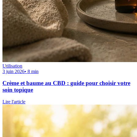
Utilisation
3 juin 2026
•
8
min
Crème et baume au CBD : guide pour choisir votre
soin topique
Lire l'article