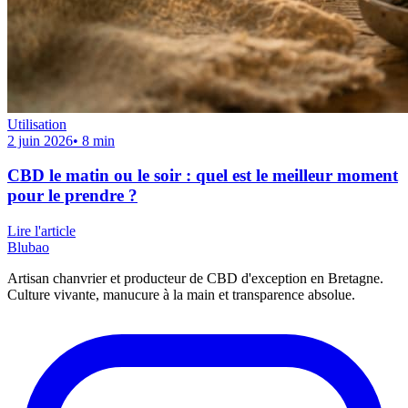
Utilisation
2 juin 2026
•
8
min
CBD le matin ou le soir : quel est le meilleur moment
pour le prendre ?
Lire l'article
Blubao
Artisan chanvrier et producteur de CBD d'exception en Bretagne.
Culture vivante, manucure à la main et transparence absolue.