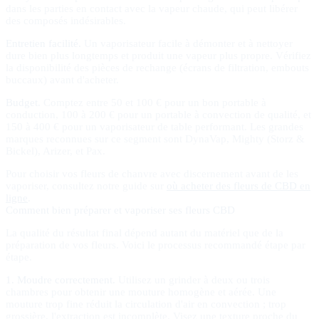
dans les parties en contact avec la vapeur chaude, qui peut libérer
des composés indésirables.
Entretien facilité.
Un vaporisateur facile à démonter et à nettoyer
dure bien plus longtemps et produit une vapeur plus propre. Vérifiez
la disponibilité des pièces de rechange (écrans de filtration, embouts
buccaux) avant d'acheter.
Budget.
Comptez entre 50 et 100 € pour un bon portable à
conduction, 100 à 200 € pour un portable à convection de qualité, et
150 à 400 € pour un vaporisateur de table performant. Les grandes
marques reconnues sur ce segment sont DynaVap, Mighty (Storz &
Bickel), Arizer, et Pax.
Pour choisir vos fleurs de chanvre avec discernement avant de les
vaporiser, consultez notre guide sur
où acheter des fleurs de CBD en
ligne
.
Comment bien préparer et vaporiser ses fleurs CBD
La qualité du résultat final dépend autant du matériel que de la
préparation de vos fleurs. Voici le processus recommandé étape par
étape.
1. Moudre correctement.
Utilisez un grinder à deux ou trois
chambres pour obtenir une mouture homogène et aérée. Une
mouture trop fine réduit la circulation d'air en convection ; trop
grossière, l'extraction est incomplète. Visez une texture proche du