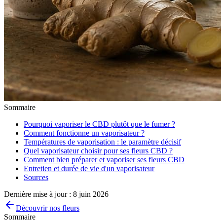
Sommaire
Pourquoi vaporiser le CBD plutôt que le fumer ?
Comment fonctionne un vaporisateur ?
Températures de vaporisation : le paramètre décisif
Quel vaporisateur choisir pour ses fleurs CBD ?
Comment bien préparer et vaporiser ses fleurs CBD
Entretien et durée de vie d'un vaporisateur
Sources
Dernière mise à jour :
8 juin 2026
Découvrir nos fleurs
Sommaire