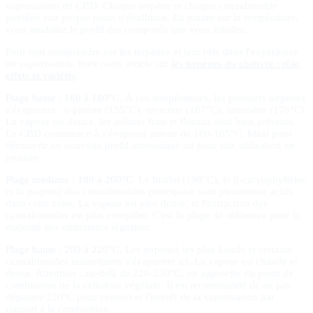
vaporisation de CBD. Chaque terpène et chaque cannabinoïde
possède son propre point d'ébullition. En jouant sur la température,
vous modulez le profil des composés que vous inhalez.
Pour tout comprendre sur les terpènes et leur rôle dans l'expérience
de vaporisation, lisez notre article sur
les terpènes du chanvre : rôle,
effets et variétés
.
Plage basse : 160 à 180°C.
À ces températures, les premiers terpènes
s'évaporent : α-pinène (155°C), myrcène (167°C), limonène (176°C).
La vapeur est douce, les arômes frais et floraux sont bien présents.
Le CBD commence à s'évaporer autour de 160-165°C. Idéal pour
découvrir un nouveau profil aromatique ou pour une utilisation en
journée.
Plage médiane : 180 à 200°C.
Le linalol (198°C), le β-caryophyllène,
et la majorité des cannabinoïdes principaux sont pleinement actifs
dans cette zone. La vapeur est plus dense, et l'extraction des
cannabinoïdes est plus complète. C'est la plage de référence pour la
majorité des utilisateurs réguliers.
Plage haute : 200 à 220°C.
Les terpènes les plus lourds et certains
cannabinoïdes minoritaires s'évaporent ici. La vapeur est chaude et
dense. Attention : au-delà de 220-230°C, on approche du point de
combustion de la cellulose végétale. Il est recommandé de ne pas
dépasser 220°C pour conserver l'intérêt de la vaporisation par
rapport à la combustion.