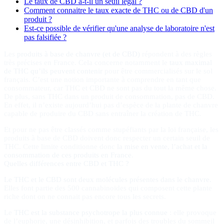
Le taux de CBD a-t-il un seuil légal ?
Comment connaitre le taux exacte de THC ou de CBD d'un
produit ?
Est-ce possible de vérifier qu'une analyse de laboratoire n'est
pas falsifiée ?
Les
produits à base de chanvre (et de CBD)
répondent à des règles
très précises en France. Cela concerne notamment le
taux maximal
de THC qu’ils peuvent contenir
pour être commercialisés sur le sol
français. C’est une notion importante à comprendre en tant que
consommateur, car THC et CBD ne sont pas du tout la même chose.
De plus, sans THC dans un produit de consommation, pas de CBD.
En effet, il n’existe aujourd’hui pas d’espèce de la plante de chanvre
capable de produire du CBD sans entraîner la création de THC.
Et pour ne pas être classés comme stupéfiants par la loi française, les
produits à base de CBD doivent donc respecter un certain seuil de
THC. Cette limite conditionne donc
la mise en vente, l’achat et la
consommation de ces produits en France
.
Quelles différences entre CBD et THC ?
Le THC et le CBD sont deux molécules présentes dans le chanvre.
Elles font partie des 500 cannabinoïdes qui composent cette plante
riche dont on ne connait pas encore tous les secrets.
Le
THC est la substance psychotrope la plus connue
: elle provoque
de l’euphorie, une désinhibition, et parfois des troubles du sommeil