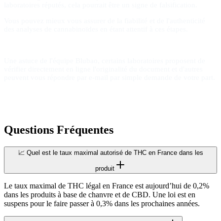
laboratoires réputés, cela pourrait être un signe de falsification.
Vous pouvez mieux vous assurer de la fiabilité et de l'authenticité
des analyses de cannabinoïdes en étant attentif à ces étapes.
Une astuce de l'équipe Blubao, certains laboratoires proposent de
vérifier directement en ligne l'originalité du document et d'autres
peuvent vous répondre par e-mail par simple demande de votre part.
Questions Fréquentes
📈 Quel est le taux maximal autorisé de THC en France dans les
produit
Le taux maximal de THC légal en France est aujourd’hui de 0,2%
dans les produits à base de chanvre et de CBD. Une loi est en
suspens pour le faire passer à 0,3% dans les prochaines années.