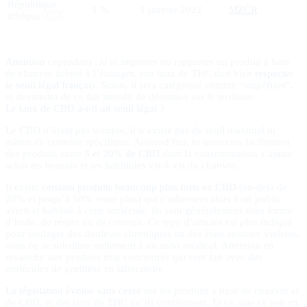
République
1 %
1 janvier 2022
MZČR
tchèque 🇨🇿
Attention
cependant : si tu importes ou rapportes un produit à base
de chanvre acheté à l’étranger, son taux de THC doit bien
respecter
le seuil légal français
. Sinon, il sera catégorisé comme “stupéfiant”,
et deviendra de ce fait interdit de détention sur le territoire.
Le taux de CBD a-t-il un seuil légal ?
Le CBD n’étant pas toxique, il n’existe pas de seuil maximal ni
même de contrôle spécifique. Aujourd’hui, tu trouveras facilement
des produits entre
5 et 20% de CBD
dont la consommation s’ajuste
selon tes besoins et tes habitudes vis-à-vis du chanvre.
Il existe
certains produits beaucoup plus forts en CBD
(au-delà de
20% et jusqu’à 50% voire plus) qui s’adressent alors à un public
averti et habitué à cette molécule. Ils sont généralement sous forme
d’huile, de résine ou de cristaux. Ce type d’articles est plus indiqué
pour soulager des douleurs chroniques ou des états anxieux violents,
mais ne se substitue nullement à un suivi médical. Attention en
revanche aux produits trop concentrés qui sont fait avec des
molécules de synthèse en laboratoire
La législation évolue sans cesse
sur les produits à base de chanvre et
de CBD, et des taux de THC qu’ils contiennent. Et ce, que ce soit en