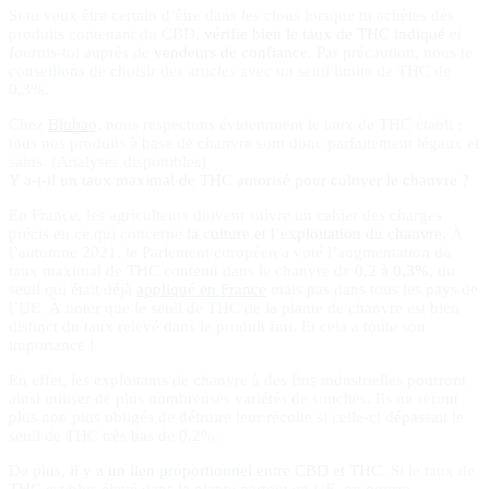
Si tu veux être certain d’être dans les clous lorsque tu achètes des
produits contenant du CBD,
vérifie bien le taux de THC indiqué
et
fournis-toi auprès de
vendeurs de confiance
. Par précaution, nous te
conseillons de choisir des articles avec un seuil limite de THC de
0,3%.
Chez
Blubao
, nous respectons évidemment le taux de THC établi :
tous nos produits à base de chanvre sont donc parfaitement légaux et
sains. (Analyses disponibles)
Y a-t-il un taux maximal de THC autorisé pour cultiver le chanvre ?
En France, les agriculteurs doivent suivre un cahier des charges
précis en ce qui concerne
la culture et l’exploitation du chanvre
. À
l’automne 2021, le Parlement européen a voté l’augmentation du
taux maximal de THC contenu dans le chanvre de
0,2 à 0,3%
, un
seuil qui était déjà
appliqué en France
mais pas dans tous les pays de
l’UE. À noter que le seuil de THC de la plante de chanvre est bien
distinct du taux relevé dans le produit fini. Et cela a toute son
importance !
En effet, les exploitants de chanvre à des fins industrielles pourront
ainsi utiliser de plus nombreuses variétés de souches. Ils ne seront
plus non plus obligés de détruire leur récolte si celle-ci dépassait le
seuil de THC très bas de 0,2%.
De plus,
il y a un lien proportionnel entre CBD et THC
. Si le taux de