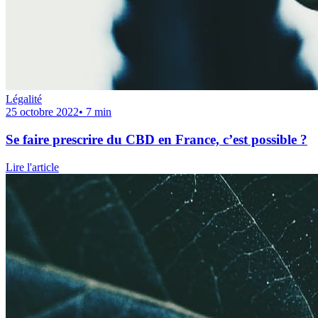
Légalité
25 octobre 2022
•
7
min
Se faire prescrire du CBD en France, c’est possible ?
Lire l'article