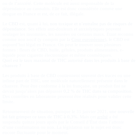
ou de l’anxiété. Cette molécule est aussi responsable de la
dépendance au cannabis. Elle est donc considérée comme une
drogue en France et est, de ce fait, illégale.
Le
CBD
est, quant à lui,
non toxique et n’entraîne pas de risques de
dépendance
. Ses effets anti-douleurs et anxiolytiques peuvent
soulager les insomnies, les nausées ou certains maux. Étant reconnu
comme non nocif (y compris par la
Cour européenne
), le CBD est
aujourd’hui légal en France. On peut le trouver sous plusieurs
formes : fleurs de CBD, huile, gélules, produits alimentaires, e-
liquide pour cigarette électronique et même cosmétiques.
Quel est le taux maximal de THC autorisé dans les produits à base de
chanvre ?
Les produits à base de CBD contiennent souvent des traces ou une
infime part de THC, une molécule naturellement présente dans le
chanvre. Pour être conforme à la loi française, un produit fini ne
devait jusqu’alors pas dépasser
0,2 % de THC dans sa composition
.
Des contrôles en laboratoire peuvent être réalisés pour valider cette
limite.
Retournement de situation, puisque le 31 janvier 2021,
une nouvelle
loi fait grimper ce taux de THC à 0,3%
. Mais cet
arrêté
a été
suspendu quinze jours après par le Conseil d’État dans l’attente
d’une confirmation ou non. La législation sur le sujet est donc
encore fluctuante pour le moment.