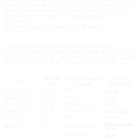
THC est plus élevé dans la plante partout en UE, on pourra
s’attendre à trouver des produits avec un taux de CBD plus haut lui
aussi. Cela devrait avoir lieu à l’horizon 2023, quand cette loi sera
appliquée lors de la réforme de la PAC (Politique Agricole
Commune).
Quels sont les taux de THC autorisés à l’étranger ?
Certains états ont l
égalisé le cannabis
: dans le cadre d’une
consommation légale et contrôlée, le taux de THC n’est donc plus
vérifié. Toutefois, en ce qui concerne les
produits contenant du CBD
,
destinés à un plus large public, des
seuils limites
existent toujours.
Taux de
Année de mise en
Autorité
Pays
THC
vigueur
compétente
Allemagne 🇩🇪
0,2 %
1999
BfArM
Espagne 🇪🇸
0,2 %
1999
MAPA
États-Unis 🇺🇸
0,3 %
20 décembre 2018
USDA
Canada 🇨🇦
0,3 %
12 mars 1998
Santé Canada
Chine 🇨🇳
0,3 %
2003
MARA
Ministero della
Italie 🇮🇹
0,6 %
2 décembre 2016
Salute
Suisse 🇨🇭
1 %
1 juillet 2011
OFSP