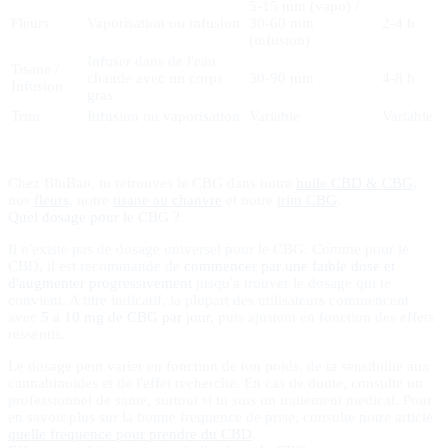
5-15 min (vapo) /
Fleurs
Vaporisation ou infusion
30-60 min
2-4 h
(infusion)
Infuser dans de l'eau
Tisane /
chaude avec un corps
30-90 min
4-8 h
Infusion
gras
Trim
Infusion ou vaporisation
Variable
Variable
Chez BluBao, tu retrouves le CBG dans notre
huile CBD & CBG
,
nos
fleurs
, notre
tisane au chanvre
et notre
trim CBG
.
Quel dosage pour le CBG ?
Il n'existe pas de dosage universel pour le CBG. Comme pour le
CBD, il est recommande de
commencer par une faible dose et
d'augmenter progressivement
jusqu'a trouver le dosage qui te
convient. A titre indicatif, la plupart des utilisateurs commencent
avec
5 a 10 mg de CBG par jour
, puis ajustent en fonction des effets
ressentis.
Le dosage peut varier en fonction de ton poids, de ta sensibilite aux
cannabinoides et de l'effet recherche. En cas de doute, consulte un
professionnel de sante, surtout si tu suis un traitement medical. Pour
en savoir plus sur la bonne frequence de prise, consulte notre article
quelle frequence pour prendre du CBD
.