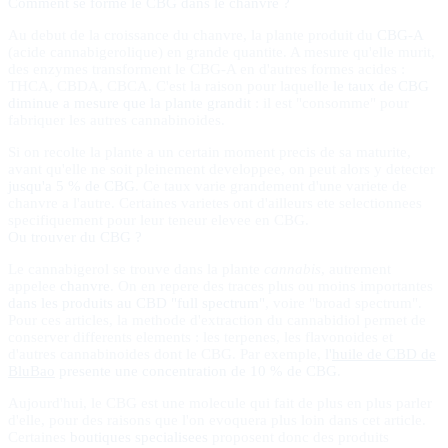
Comment se forme le CBG dans le chanvre ?
Au debut de la croissance du chanvre, la plante produit du
CBG-A
(acide cannabigerolique) en grande quantite. A mesure qu'elle murit,
des enzymes transforment le CBG-A en d'autres formes acides :
THCA, CBDA, CBCA. C'est la raison pour laquelle
le taux de CBG
diminue a mesure que la plante grandit
: il est "consomme" pour
fabriquer les autres cannabinoides.
Si on recolte la plante a un certain moment precis de sa maturite,
avant qu'elle ne soit pleinement developpee, on peut alors y detecter
jusqu'a 5 % de CBG
. Ce taux varie grandement d'une variete de
chanvre a l'autre. Certaines varietes ont d'ailleurs ete selectionnees
specifiquement pour leur teneur elevee en CBG.
Ou trouver du CBG ?
Le cannabigerol se trouve dans la plante
cannabis
, autrement
appelee
chanvre
. On en repere des traces plus ou moins importantes
dans les produits au CBD "full spectrum"
, voire "broad spectrum".
Pour ces articles, la methode d'extraction du cannabidiol permet de
conserver differents elements : les terpenes, les flavonoides et
d'autres cannabinoides dont le CBG. Par exemple,
l'
huile de CBD de
BluBao
presente une concentration de 10 % de CBG
.
Aujourd'hui, le CBG est une molecule qui fait de plus en plus parler
d'elle, pour des raisons que l'on evoquera plus loin dans cet article.
Certaines
boutiques specialisees
proposent donc des produits