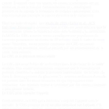
cancer. Toujours chez des souris, les etudes scientifiques ont pu
mettre en avant le fait que l'administration de cannabigerol
permettrait de
ralentir la formation de cellules cancereuses
. Cela
concernerait par exemple le cancer du colon et le melanome.
Dans un autre domaine, une
etude de 2020 (Farha et al.,
ACS
Infectious Diseases
)
a demontre que le CBG est
aussi efficace que la
vancomycine
contre le Staphylocoque dore resistant a la methicilline
(SARM). Le CBG a meme reussi a eradiquer une population de
bacteries persistantes en moins de 30 minutes dans le cadre de cette
etude. Toutefois, aucun produit contenant du CBG ne saurait
remplacer un traitement medical prescrit par un professionnel de la
sante, bien entendu.
Le CBG et la pression intraoculaire
Le CBG fait aussi l'objet de recherches dans le domaine de la
sante
oculaire
. Des etudes preliminaires suggerent que le cannabigerol
pourrait contribuer a
reduire la pression intraoculaire
, un facteur cle
dans le developpement du glaucome. Le systeme endocannabinoide
est present dans les tissus oculaires, ce qui expliquerait cette
interaction. Ces resultats restent a confirmer par des etudes cliniques
a plus grande echelle.
Le CBG pour stimuler l'appetit
Contrairement au CBD qui a tendance a reguler l'appetit sans le
stimuler, le CBG pourrait avoir un
effet stimulant sur l'appetit
. Cet