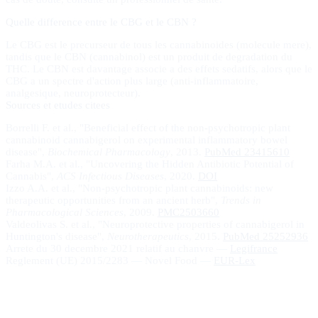
Quelle difference entre le CBG et le CBN ?
Le CBG est le precurseur de tous les cannabinoides (molecule mere),
tandis que le CBN (cannabinol) est un produit de degradation du
THC. Le CBN est davantage associe a des effets sedatifs, alors que le
CBG a un spectre d'action plus large (anti-inflammatoire,
analgesique, neuroprotecteur).
Sources et etudes citees
Borrelli F. et al., "Beneficial effect of the non-psychotropic plant
cannabinoid cannabigerol on experimental inflammatory bowel
disease",
Biochemical Pharmacology
, 2013.
PubMed 23415610
Farha M.A. et al., "Uncovering the Hidden Antibiotic Potential of
Cannabis",
ACS Infectious Diseases
, 2020.
DOI
Izzo A.A. et al., "Non-psychotropic plant cannabinoids: new
therapeutic opportunities from an ancient herb",
Trends in
Pharmacological Sciences
, 2009.
PMC2503660
Valdeolivas S. et al., "Neuroprotective properties of cannabigerol in
Huntington's disease",
Neurotherapeutics
, 2015.
PubMed 25252936
Arrete du 30 decembre 2021 relatif au chanvre —
Legifrance
Reglement (UE) 2015/2283 — Novel Food —
EUR-Lex