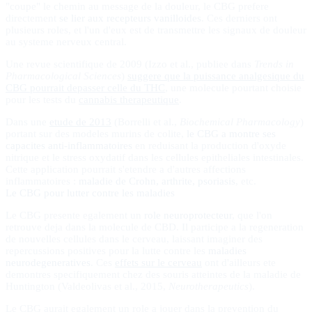
"coupe" le chemin au message de la douleur, le CBG prefere
directement
se lier aux recepteurs vanilloides
. Ces derniers ont
plusieurs roles, et l'un d'eux est de transmettre les signaux de douleur
au systeme nerveux central.
Une revue scientifique de 2009 (Izzo et al., publiee dans
Trends in
Pharmacological Sciences
)
suggere que la puissance analgesique du
CBG pourrait depasser celle du THC
, une molecule pourtant choisie
pour les tests du
cannabis therapeutique
.
Dans une
etude de 2013
(Borrelli et al.,
Biochemical Pharmacology
)
portant sur des modeles murins de colite,
le CBG a montre ses
capacites anti-inflammatoires
en reduisant la production d'oxyde
nitrique et le stress oxydatif dans les cellules epitheliales intestinales.
Cette application pourrait s'etendre a d'autres affections
inflammatoires :
maladie de Crohn, arthrite, psoriasis
, etc.
Le CBG pour lutter contre les maladies
Le CBG presente egalement un
role neuroprotecteur
, que l'on
retrouve deja dans la molecule de CBD. Il participe a la regeneration
de nouvelles cellules dans le cerveau, laissant imaginer des
repercussions positives pour la lutte contre les
maladies
neurodegeneratives
. Ces
effets sur le cerveau
ont d'ailleurs ete
demontres specifiquement chez des souris atteintes de la maladie de
Huntington (Valdeolivas et al., 2015,
Neurotherapeutics
).
Le CBG aurait egalement un role a jouer dans la prevention du