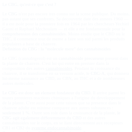
Le CBG, qu'est-ce que c'est ?
Le
CBG
n'est pas encore tres connu sur la scene publique. Du moins,
pas autant que ses confreres. Sa decouverte date des annees 1960 —
il a ete isole pour la premiere fois en 1964 par les chercheurs Yechiel
Gaoni et Raphael Mechoulam — et elle a ete fondamentale pour la
comprehension des cannabinoides
. Moins etudie que le CBD ou le
THC, il commence tout de meme a faire son nid parmi les produits
populaires a base de chanvre.
Definition du CBG : la "molecule mere" des cannabinoides
Le CBG (cannabigerol) est un
cannabinoide precurseur
present dans
la plante de chanvre. C'est lui qui entre en premier dans la
composition des autres
cannabinoides
. Pendant la croissance du
chanvre, il se transforme en sa version acide, le
CBG-A
, qui donnera
lui-meme naissance au CBD, au CBN, au THC et a de nombreuses
autres molecules.
Le CBG est donc un element fondateur du CBD
. Il arrive parmi les
toutes premieres reactions chimiques a l'origine du developpement
de la plante. C'est aussi pour cette raison que sa presence dans le
chanvre adulte est minime comparee aux autres substances :
seulement 1 %
. Outre son role dans la croissance de la plante,
le
CBG agit egalement differemment du CBD
et des autres
cannabinoides sur le corps, en se liant directement aux recepteurs
CB1 et CB2 du
systeme endocannabinoide
.