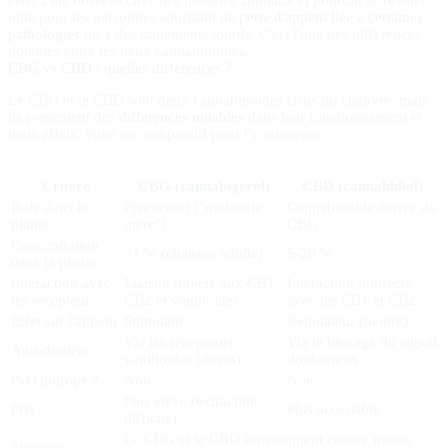
effet a ete observe chez des modeles animaux et pourrait se reveler
utile pour les personnes souffrant de
perte d'appetit liee a certaines
pathologies
ou a des traitements lourds. C'est l'une des differences
notables entre les deux cannabinoides.
CBG vs CBD : quelles differences ?
Le CBG et le CBD sont deux cannabinoides issus du chanvre, mais
ils presentent des
differences notables
dans leur fonctionnement et
leurs effets. Voici un comparatif pour t'y retrouver :
Critere
CBG (cannabigerol)
CBD (cannabidiol)
Role dans la
Precurseur ("molecule
Cannabinoide derive du
plante
mere")
CBG
Concentration
~1 % (chanvre adulte)
5-20 %
dans la plante
Interaction avec
Liaison directe aux CB1,
Interaction indirecte
les recepteurs
CB2 et vanilloides
avec les CB1 et CB2
Effet sur l'appetit
Stimulant
Regulateur (neutre)
Via les recepteurs
Via le blocage du signal
Anti-douleur
vanilloides (direct)
douloureux
Psychotrope ?
Non
Non
Plus eleve (extraction
Prix
Plus accessible
difficile)
Le CBG et le CBD fonctionnent encore mieux
Synergie