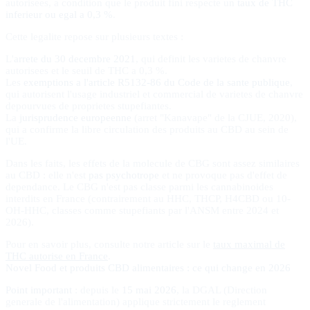
autorisees, a condition que le produit fini respecte un
taux de THC
inferieur ou egal a 0,3 %
.
Cette legalite repose sur plusieurs textes :
L'
arrete du 30 decembre 2021
, qui definit les varietes de chanvre
autorisees et le seuil de THC a 0,3 %.
Les
exemptions a l'article R5132-86 du Code de la sante publique
,
qui autorisent l'usage industriel et commercial de varietes de chanvre
depourvues de proprietes stupefiantes.
La
jurisprudence europeenne
(arret "Kanavape" de la CJUE, 2020),
qui a confirme la libre circulation des produits au CBD au sein de
l'UE.
Dans les faits, les effets de la molecule de CBG sont assez similaires
au CBD : elle n'est
pas psychotrope
et ne provoque pas d'effet de
dependance. Le CBG n'est pas classe parmi les cannabinoides
interdits en France (contrairement au HHC, THCP, H4CBD ou 10-
OH-HHC, classes comme stupefiants par l'ANSM entre 2024 et
2026).
Pour en savoir plus, consulte notre article sur le
taux maximal de
THC autorise en France
.
Novel Food et produits CBD alimentaires : ce qui change en 2026
Point important
: depuis le
15 mai 2026
, la DGAL (Direction
generale de l'alimentation) applique strictement le reglement