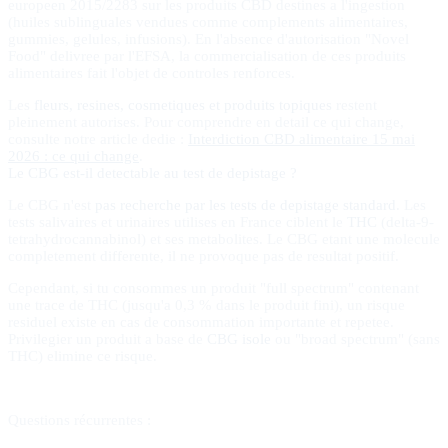
europeen 2015/2283 sur les produits CBD destines a l'ingestion
(huiles sublinguales vendues comme complements alimentaires,
gummies, gelules, infusions). En l'absence d'autorisation "Novel
Food" delivree par l'EFSA, la commercialisation de ces produits
alimentaires fait l'objet de controles renforces.
Les
fleurs, resines, cosmetiques et produits topiques
restent
pleinement autorises. Pour comprendre en detail ce qui change,
consulte notre article dedie :
Interdiction CBD alimentaire 15 mai
2026 : ce qui change
.
Le CBG est-il detectable au test de depistage ?
Le CBG n'est
pas recherche par les tests de depistage standard
. Les
tests salivaires et urinaires utilises en France ciblent le
THC
(delta-9-
tetrahydrocannabinol) et ses metabolites. Le CBG etant une molecule
completement differente, il ne provoque pas de resultat positif.
Cependant, si tu consommes un produit "full spectrum" contenant
une trace de THC (jusqu'a 0,3 % dans le produit fini), un risque
residuel existe en cas de consommation importante et repetee.
Privilegier un produit a base de
CBG isole
ou "broad spectrum" (sans
THC) elimine ce risque.
Questions récurrentes :