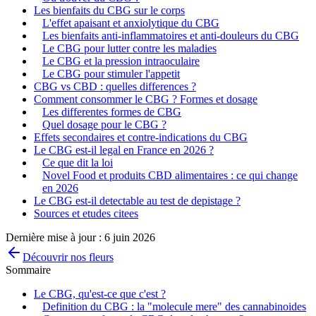
Les bienfaits du CBG sur le corps
L'effet apaisant et anxiolytique du CBG
Les bienfaits anti-inflammatoires et anti-douleurs du CBG
Le CBG pour lutter contre les maladies
Le CBG et la pression intraoculaire
Le CBG pour stimuler l'appetit
CBG vs CBD : quelles differences ?
Comment consommer le CBG ? Formes et dosage
Les differentes formes de CBG
Quel dosage pour le CBG ?
Effets secondaires et contre-indications du CBG
Le CBG est-il legal en France en 2026 ?
Ce que dit la loi
Novel Food et produits CBD alimentaires : ce qui change
en 2026
Le CBG est-il detectable au test de depistage ?
Sources et etudes citees
Dernière mise à jour :
6 juin 2026
Découvrir nos fleurs
Sommaire
Le CBG, qu'est-ce que c'est ?
Definition du CBG : la "molecule mere" des cannabinoides