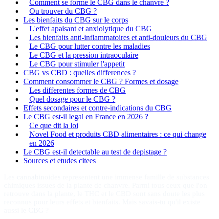
Comment se forme le CBG dans le chanvre ?
Ou trouver du CBG ?
Les bienfaits du CBG sur le corps
L'effet apaisant et anxiolytique du CBG
Les bienfaits anti-inflammatoires et anti-douleurs du CBG
Le CBG pour lutter contre les maladies
Le CBG et la pression intraoculaire
Le CBG pour stimuler l'appetit
CBG vs CBD : quelles differences ?
Comment consommer le CBG ? Formes et dosage
Les differentes formes de CBG
Quel dosage pour le CBG ?
Effets secondaires et contre-indications du CBG
Le CBG est-il legal en France en 2026 ?
Ce que dit la loi
Novel Food et produits CBD alimentaires : ce qui change
en 2026
Le CBG est-il detectable au test de depistage ?
Sources et etudes citees
Les
cannabinoides
representent une immense famille de substances
chimiques issues de la plante de chanvre. Parmi tous ceux que l'on
retrouve dans la plante, le THC et le CBD sont sans doute les plus
reconnus pour leurs effets et bienfaits. Mais savais-tu qu'il existe
aussi le
CBG
?