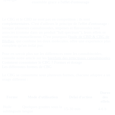
ensemble grace a
l'effet d'entourage
Le CBG et le CBD ne sont pas en competition : ils sont
complementaires
. C'est d'ailleurs le principe de l'
effet d'entourage
:
lorsque plusieurs cannabinoides, terpenes et flavonoides sont
associes (comme dans un produit "full spectrum"), leurs effets se
renforcent mutuellement. C'est pourquoi l'
huile de CBD & CBG de
BluBao
, qui combine les deux molecules, offre une experience plus
complete qu'un isolat pur.
Pour en savoir plus sur les differences entre les cannabinoides,
consulte notre article sur les
bienfaits des principaux cannabinoides
.
Comment consommer le CBG ? Formes et dosage
Les differentes formes de CBG
Le CBG se consomme sous plusieurs formes, chacune adaptee a un
usage different :
Duree
Forme
Mode d'utilisation
Delai d'action
des
effets
Huile
Quelques gouttes sous la
15-30 min
4-6 h
sublinguale
langue