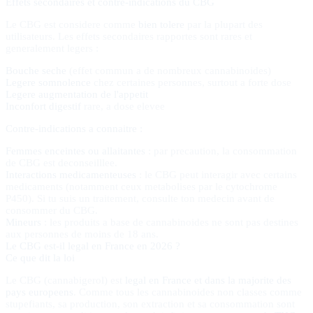
Effets secondaires et contre-indications du CBG
Le CBG est considere comme
bien tolere
par la plupart des
utilisateurs. Les effets secondaires rapportes sont rares et
generalement legers :
Bouche seche
(effet commun a de nombreux cannabinoides)
Legere somnolence
chez certaines personnes, surtout a forte dose
Legere augmentation de l'appetit
Inconfort digestif
rare, a dose elevee
Contre-indications a connaitre :
Femmes enceintes ou allaitantes
: par precaution, la consommation
de CBG est deconseilllee.
Interactions medicamenteuses
: le CBG peut interagir avec certains
medicaments (notamment ceux metabolises par le cytochrome
P450). Si tu suis un traitement, consulte ton medecin avant de
consommer du CBG.
Mineurs
: les produits a base de cannabinoides ne sont pas destines
aux personnes de moins de 18 ans.
Le CBG est-il legal en France en 2026 ?
Ce que dit la loi
Le CBG (cannabigerol) est
legal en France et dans la majorite des
pays europeens
. Comme tous les cannabinoides non classes comme
stupefiants, sa production, son extraction et sa consommation sont