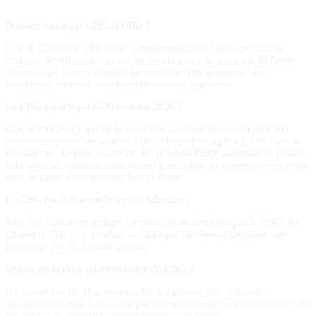
Peut-on melanger CBG et CBD ?
Oui, le CBG et le CBD sont complementaires. Leur association
renforce les effets de chaque molecule grace au principe de l'effet
d'entourage. C'est pourquoi les produits "full spectrum" qui
combinent les deux sont particulierement apprecies.
Le CBG est-il legal en France en 2026 ?
Oui, le CBG est legal en France. Les produits contenant du CBG
doivent respecter un taux de THC inferieur ou egal a 0,3 % dans le
produit fini. Depuis mai 2026, les produits CBD alimentaires (huiles
sublinguales, gummies, infusions) font l'objet de controles renforces
dans le cadre du reglement Novel Food.
Le CBG est-il detectable au test salivaire ?
Non, les tests de depistage standard ne recherchent pas le CBG. Ils
ciblent le THC. Un produit au CBG pur ou "broad spectrum" ne
provoque pas de resultat positif.
Quelle est la dose recommandee de CBG ?
Il n'existe pas de dose universelle. La plupart des utilisateurs
commencent avec 5 a 10 mg par jour et ajustent progressivement. En
cas de doute, consulte un professionnel de sante.