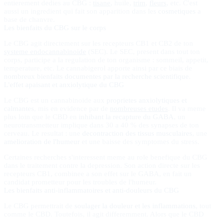
entierement dedies au CBG :
tisane
, huile,
trim
,
fleurs
, etc. C'est
aussi un ingredient qui fait son apparition dans les
cosmetiques
a
base de chanvre.
Les bienfaits du CBG sur le corps
Le CBG agit directement sur les recepteurs CB1 et CB2 de ton
systeme endocannabinoide
(SEC). Le SEC, present dans tout ton
corps, participe a la regulation de ton organisme : sommeil, appetit,
temperature, etc. Le cannabigerol apporte ainsi par ce biais de
nombreux bienfaits documentes par la recherche scientifique
.
L'effet apaisant et anxiolytique du CBG
Le CBG est un cannabinoide aux
proprietes anxiolytiques et
calmantes
, mis en evidence par de
nombreuses etudes
. Il va meme
plus loin que le CBD en
inhibant la recapture du GABA
, un
neurotransmetteur implique dans 30 a 40 % des synapses de ton
cerveau. Le resultat : une
decontraction des tissus musculaires
, une
amelioration de l'humeur
et une baisse des symptomes du stress.
Certaines recherches s'interessent meme au role benefique du CBG
dans le traitement contre la depression. Son action directe sur les
recepteurs CB1, combinee a son effet sur le GABA, en fait un
candidat prometteur pour les troubles de l'humeur.
Les bienfaits anti-inflammatoires et anti-douleurs du CBG
Le CBG permettrait de
soulager la douleur et les inflammations
, tout
comme le CBD. Toutefois, il agit differemment. Alors que le CBD