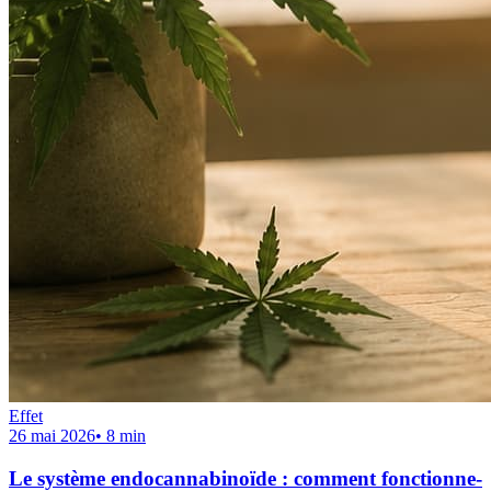
Effet
26 mai 2026
•
8
min
Le système endocannabinoïde : comment fonctionne-